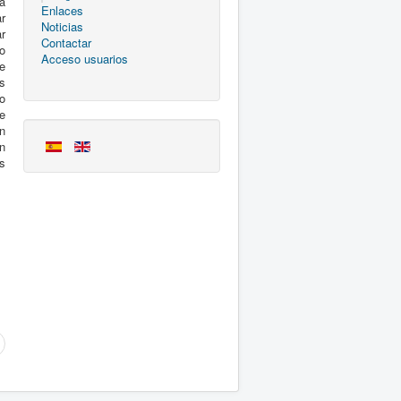
la
Enlaces
ar
Noticias
ar
Contactar
 o
Acceso usuarios
e
s
o
te
n
n
s