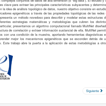
complejos conjuntos de datos de alta dimensión (o “big data”). El estudio y 
es clave para extraer las principales características subyacentes y determin
 la idea de análisis topológico de datos, nuestro objetivo consiste en estudi
arcadores epigenéticos a través de las propiedades topológicas de las redes
representa un método novedoso para describir y modelar estas estructuras d
ferentes estrategias matemáticas y metodologías que cubren los distinto
particular, presentamos un algoritmo computacional llamado MultiNet diseñad
uctura de correlación y extraer información sustancial de ella. MultiNet permi
os con una condición de la muestra, aportando herramientas diagnósticas e
render mejor los mecanismos epigenéticos que se esconden detrás de u
. Este trabajo abre la puerta a la aplicación de estas metodologías a otro
Siguiente