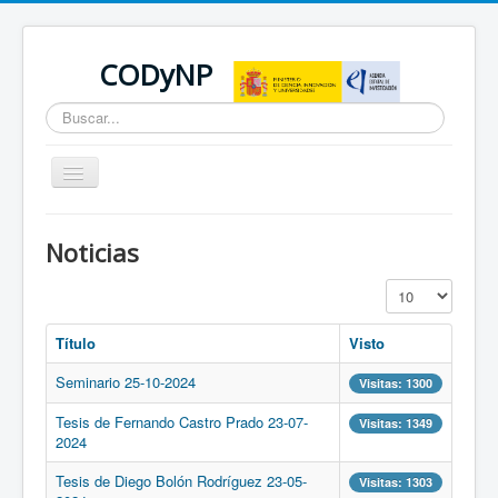
CODyNP
Buscar...
Cambiar
navegación
Está aquí:
Inicio
Noticias
Noticias
Cantidad a mostr
Título
Visto
Seminario 25-10-2024
Visitas: 1300
Tesis de Fernando Castro Prado 23-07-
Visitas: 1349
2024
Tesis de Diego Bolón Rodríguez 23-05-
Visitas: 1303