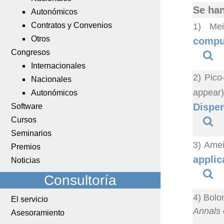
Se han
Autonómicos
Contratos y Convenios
1) Mei
Otros
comput
Congresos
Internacionales
2) Pico
Nacionales
appear
Autonómicos
Disper
Software
Cursos
Seminarios
3) Amei
Premios
applic
Noticias
Consultoría
4) Bolo
El servicio
Annals o
Asesoramiento