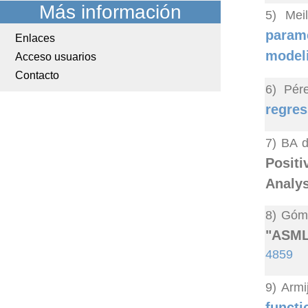
Más información
5) Mei
parame
Enlaces
model
Acceso usuarios
Contacto
6) Pér
regres
7) BA d
Posit
Analys
8) Góme
"ASML:
4859
9) Armi
funct