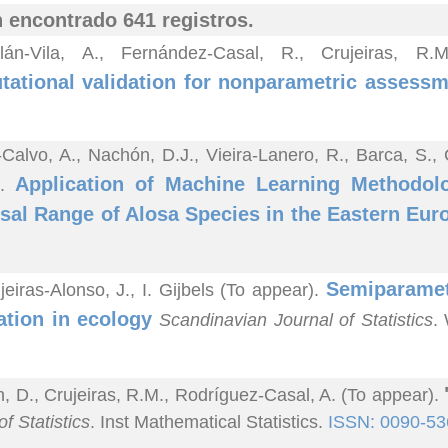
 encontrado 641 registros.
lán-Vila, A., Fernández-Casal, R., Crujeiras, R
ational validation for nonparametric assessme
-Calvo, A., Nachón, D.J., Vieira-Lanero, R., Barca, S.,
Application of Machine Learning Methodolo
).
sal Range of Alosa Species in the Eastern Eur
Semiparametr
jeiras-Alonso, J., I. Gijbels (To appear).
ation in ecology
Scandinavian Journal of Statistics
.
n, D., Crujeiras, R.M., Rodríguez-Casal, A. (To appear).
f Statistics
. Inst Mathematical Statistics.
ISSN: 0090-53