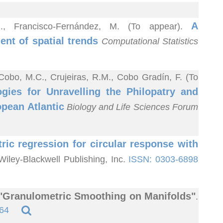
A
.M., Francisco-Fernández, M. (To appear).
nt of spatial trends
Computational Statistics
 Cobo, M.C., Crujeiras, R.M., Cobo Gradín, F. (To
gies for Unravelling the Philopatry and
opean Atlantic
Biology and Life Sciences Forum
ic regression for circular response with
 Wiley-Blackwell Publishing, Inc.
ISSN: 0303-6898
"Granulometric Smoothing on Manifolds"
.
64