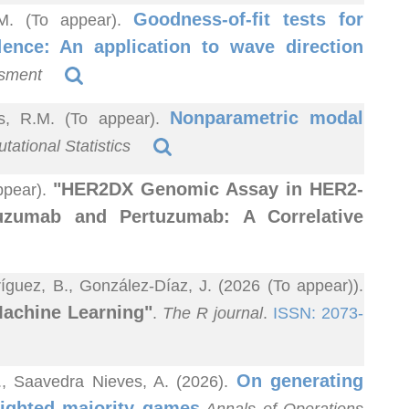
Goodness-of-fit tests for
R.M. (To appear).
dence: An application to wave direction
ssment
Nonparametric modal
as, R.M. (To appear).
ational Statistics
"HER2DX Genomic Assay in HER2-
ppear).
tuzumab and Pertuzumab: A Correlative
guez, B., González-Díaz, J. (2026 (To appear)).
Machine Learning"
.
The R journal
.
ISSN: 2073-
On generating
A., Saavedra Nieves, A. (2026).
ighted majority games