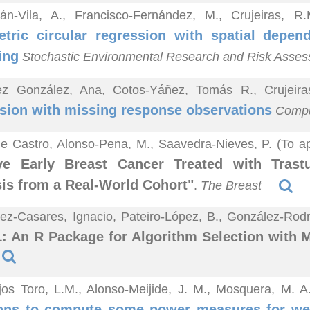
lán-Vila, A., Francisco-Fernández, M., Crujeiras, 
tric circular regression with spatial depen
ing
Stochastic Environmental Research and Risk Asse
ez González, Ana, Cotos-Yáñez, Tomás R., Crujeir
sion with missing response observations
Comput
e Castro, Alonso-Pena, M., Saavedra-Nieves, P. (To a
ive Early Breast Cancer Treated with Tras
is from a Real-World Cohort"
.
The Breast
z-Casares, Ignacio, Pateiro-López, B., González-Rodrí
 An R Package for Algorithm Selection with 
jos Toro, L.M., Alonso-Meijide, J. M., Mosquera, M. 
ions to compute some power measures for we